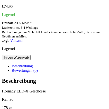
€
74,90
Lagernd
Enthält 20% MwSt.
Lieferzeit: ca. 3-4 Werktage
Bei Lieferungen in Nicht-EU-Länder können zusätzliche Zölle, Steuern und
Gebühren anfallen.
zzgl.
Versand
Lagernd
Hornady
In den Warenkorb
ELD-
X
Beschreibung
Cal.
Bewertungen (0)
30
Geschosse
Beschreibung
Menge
Hornady ELD-X Geschosse
Kal. 30
178 gr