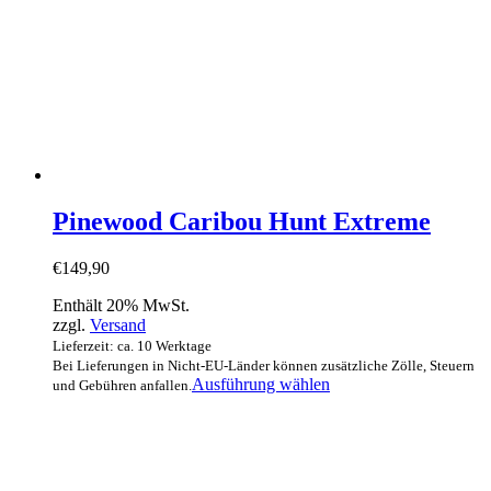
Pinewood Caribou Hunt Extreme
€
149,90
Enthält 20% MwSt.
zzgl.
Versand
Lieferzeit: ca. 10 Werktage
Bei Lieferungen in Nicht-EU-Länder können zusätzliche Zölle, Steuern
Dieses
Ausführung wählen
und Gebühren anfallen.
Produkt
weist
mehrere
Varianten
auf.