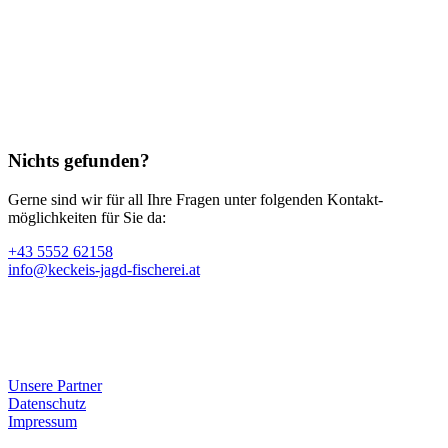
Die
Optionen
können
auf
der
Produktseite
gewählt
werden
Nichts gefunden?
Gerne sind wir für all Ihre Fragen unter folgenden Kontakt­
möglichkeiten für Sie da:
+43 5552 62158
info@keckeis-jagd-fischerei.at
Unsere Partner
Datenschutz
Impressum